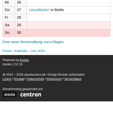
Mi
26
Do
27
LinuxWorks!
in Berlin
Fr
28
Sa
29
So
30
Eine neue Veranstaltung vorschlagen
Portal
Kalender
Juni 2024
Powered by
Inyoka
Inyoka 1.52.10
🄯 2004 – 2026 ubuntuusers.de • Einige Rechte vorbehalten
Lizenz
•
Kontakt
•
Datenschutz
•
Impressum
•
Serverstatus
Serverhosting
gespendet von