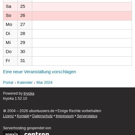
Sa
25
So
26
Mo
27
Di
28
Mi
29
Do
30
Fr
31
Eine neue Veranstaltung vorschlagen
Portal
Kalender
Mai 2024
Powered by
Inyoka
Inyoka 1.52.10
🄯 2004 – 2026 ubuntuusers.de • Einige Rechte vorbehalten
Lizenz
•
Kontakt
•
Datenschutz
•
Impressum
•
Serverstatus
Serverhosting
gespendet von