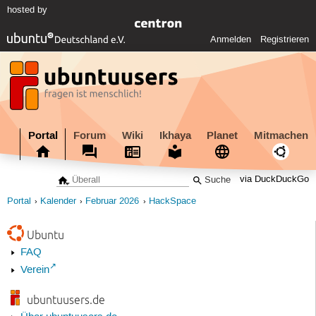
hosted by
Anmelden
Registrieren
Portal
Forum
Wiki
Ikhaya
Planet
Mitmachen
via DuckDuckGo
Portal
Kalender
Februar 2026
HackSpace
Ubuntu
FAQ
Verein
ubuntuusers.de