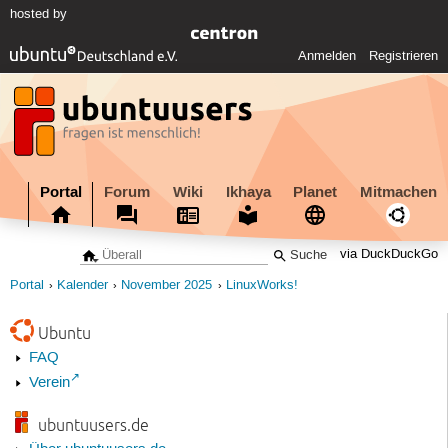
hosted by
Anmelden
Registrieren
Portal
Forum
Wiki
Ikhaya
Planet
Mitmachen
via DuckDuckGo
Portal
Kalender
November 2025
LinuxWorks!
Ubuntu
FAQ
Verein
ubuntuusers.de