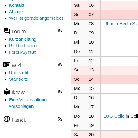
Sa
06
Kontakt
Ablage
So
07
Wer ist gerade angemeldet?
Mo
08
Ubuntu-Berlin S
Forum
Di
09
Kurzanleitung
Mi
10
Richtig fragen
Do
11
Foren-Syntax
Fr
12
Wiki
Sa
13
Übersicht
So
14
Startseite
Mo
15
Ikhaya
Di
16
Eine Veranstaltung
vorschlagen
Mi
17
Do
18
LUG Celle
in Cel
Planet
Fr
19
Sa
20