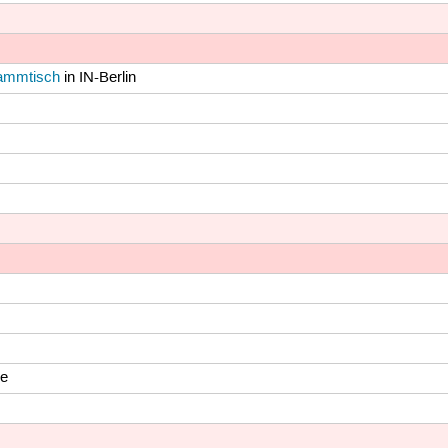
tammtisch
in IN-Berlin
le