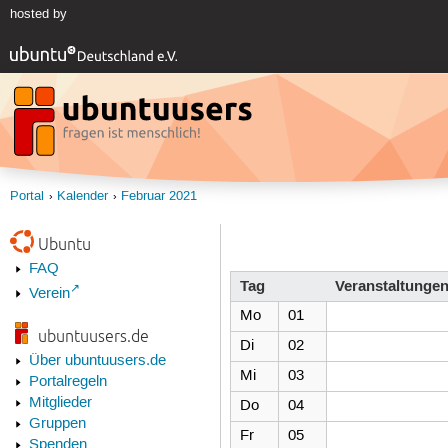
hosted by
Portal
Kalender
Februar 2021
Ubuntu
FAQ
Tag
Veranstaltunge
Verein
Mo
01
ubuntuusers.de
Di
02
Über ubuntuusers.de
Mi
03
Portalregeln
Mitglieder
Do
04
Gruppen
Fr
05
Spenden