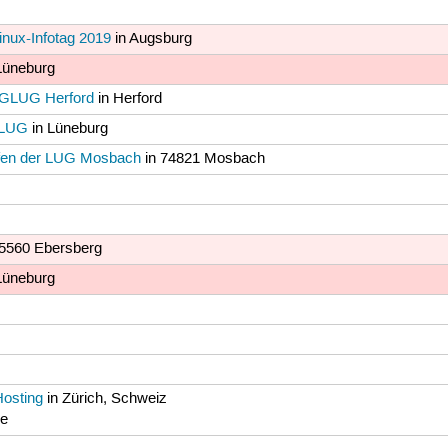
inux-Infotag 2019
in Augsburg
Lüneburg
 GLUG Herford
in Herford
neLUG
in Lüneburg
ffen der LUG Mosbach
in 74821 Mosbach
85560 Ebersberg
Lüneburg
Hosting
in Zürich, Schweiz
le