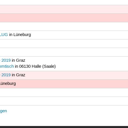
neLUG
in Lüneburg
e 2019
in Graz
mmtisch
in 06130 Halle (Saale)
e 2019
in Graz
Lüneburg
agen