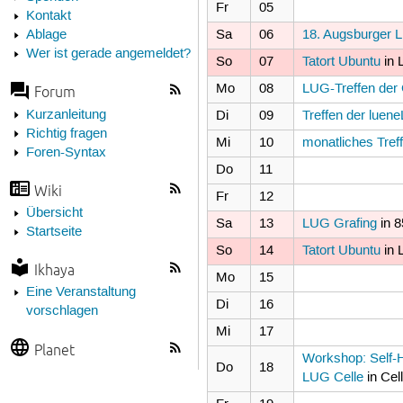
Fr
05
Kontakt
Sa
06
18. Augsburger L
Ablage
Wer ist gerade angemeldet?
So
07
Tatort Ubuntu
in 
Mo
08
LUG-Treffen der
Forum
Kurzanleitung
Di
09
Treffen der lue
Richtig fragen
Mi
10
monatliches Tre
Foren-Syntax
Do
11
Wiki
Fr
12
Übersicht
Sa
13
LUG Grafing
in 
Startseite
So
14
Tatort Ubuntu
in 
Ikhaya
Mo
15
Eine Veranstaltung
Di
16
vorschlagen
Mi
17
Planet
Workshop: Self-
Do
18
LUG Celle
in Cel