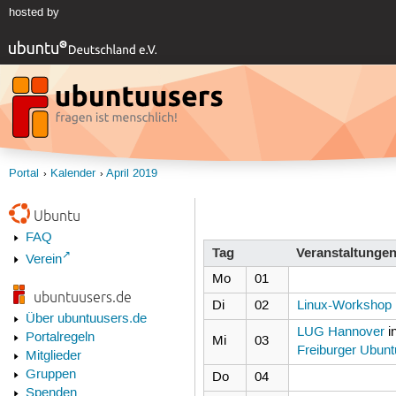
hosted by
Portal
Kalender
April 2019
Ubuntu
FAQ
Tag
Veranstaltunge
Verein
Mo
01
ubuntuusers.de
Di
02
Linux-Workshop 
Über ubuntuusers.de
LUG Hannover
i
Portalregeln
Mi
03
Freiburger Ubunt
Mitglieder
Gruppen
Do
04
Spenden