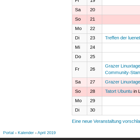
Fr
19
Sa
20
So
21
Mo
22
Di
23
Treffen der lue
Mi
24
Do
25
Grazer Linuxtag
Fr
26
Community-Sta
Sa
27
Grazer Linuxtag
So
28
Tatort Ubuntu
in 
Mo
29
Di
30
Eine neue Veranstaltung vorschl
Portal
Kalender
April 2019