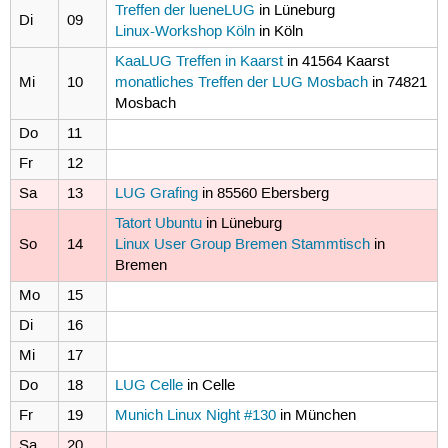
Treffen der lueneLUG
in Lüneburg
Di
09
Linux-Workshop Köln
in Köln
KaaLUG Treffen in Kaarst
in 41564 Kaarst
Mi
10
monatliches Treffen der LUG Mosbach
in 74821
Mosbach
Do
11
Fr
12
Sa
13
LUG Grafing
in 85560 Ebersberg
Tatort Ubuntu
in Lüneburg
So
14
Linux User Group Bremen Stammtisch
in
Bremen
Mo
15
Di
16
Mi
17
Do
18
LUG Celle
in Celle
Fr
19
Munich Linux Night #130
in München
Sa
20