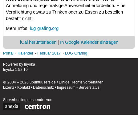
Anmeldung und regelmäßige Anwesenheit erforderlich. Eine
Verpflichtung etwas zu Trinken oder zu Essen zu bestellen
besteht nicht.
Mehr Infos:
lug-grafing.org
iCal herunterladen
|
In Google Kalender eintragen
Portal
Kalender
Februar 2017
LUG Grafing
Powered by
Inyoka
Inyoka 1.52.10
🄯 2004 – 2026 ubuntuusers.de • Einige Rechte vorbehalten
Lizenz
•
Kontakt
•
Datenschutz
•
Impressum
•
Serverstatus
Serverhosting
gespendet von