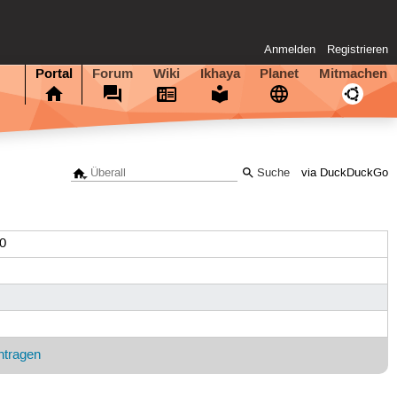
Anmelden
Registrieren
Portal
Forum
Wiki
Ikhaya
Planet
Mitmachen
via DuckDuckGo
00
ntragen