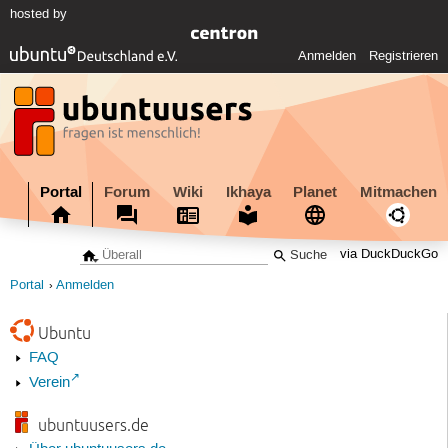
hosted by
Anmelden
Registrieren
Portal
Forum
Wiki
Ikhaya
Planet
Mitmachen
via DuckDuckGo
Portal
Anmelden
Ubuntu
FAQ
Verein
ubuntuusers.de