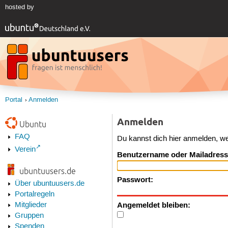
hosted by
Portal
Anmelden
Anmelden
Ubuntu
FAQ
Du kannst dich hier anmelden, w
Verein
Benutzername oder Mailadress
ubuntuusers.de
Passwort:
Über ubuntuusers.de
Portalregeln
Angemeldet bleiben:
Mitglieder
Gruppen
Spenden