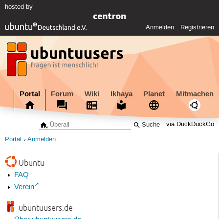
hosted by
Anmelden
Registrieren
Portal
Forum
Wiki
Ikhaya
Planet
Mitmachen
via DuckDuckGo
Portal
Anmelden
Ubuntu
FAQ
Verein
ubuntuusers.de