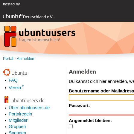
hosted by
Portal
Anmelden
Anmelden
Ubuntu
FAQ
Du kannst dich hier anmelden, w
Verein
Benutzername oder Mailadress
ubuntuusers.de
Passwort:
Über ubuntuusers.de
Portalregeln
Angemeldet bleiben:
Mitglieder
Gruppen
Spenden