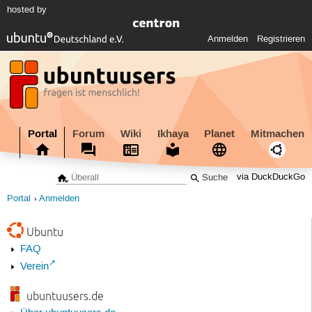
hosted by
Anmelden
Registrieren
Portal
Forum
Wiki
Ikhaya
Planet
Mitmachen
via DuckDuckGo
Portal
Anmelden
Ubuntu
FAQ
Verein
ubuntuusers.de