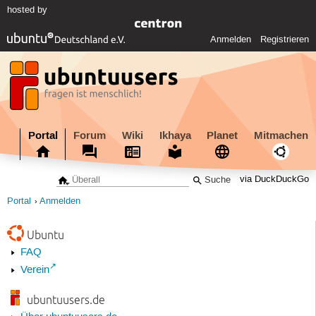
hosted by
Anmelden
Registrieren
Portal
Forum
Wiki
Ikhaya
Planet
Mitmachen
via DuckDuckGo
Portal
Anmelden
Ubuntu
FAQ
Verein
ubuntuusers.de