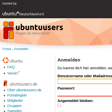
hosted by
Portal
Anmelden
Anmelden
Ubuntu
FAQ
Du kannst dich hier anmelden, w
Verein
Benutzername oder Mailadress
ubuntuusers.de
Passwort:
Über ubuntuusers.de
Portalregeln
Angemeldet bleiben:
Mitglieder
Gruppen
Spenden