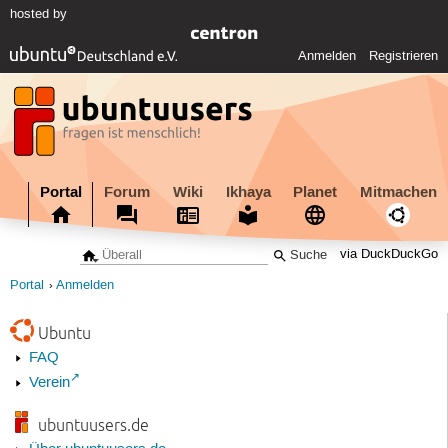
hosted by
Anmelden
Registrieren
Portal
Forum
Wiki
Ikhaya
Planet
Mitmachen
via DuckDuckGo
Portal
Anmelden
Ubuntu
FAQ
Verein
ubuntuusers.de