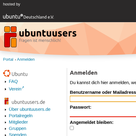
hosted by
Portal
Anmelden
Anmelden
Ubuntu
FAQ
Du kannst dich hier anmelden, w
Verein
Benutzername oder Mailadress
ubuntuusers.de
Passwort:
Über ubuntuusers.de
Portalregeln
Angemeldet bleiben:
Mitglieder
Gruppen
Spenden