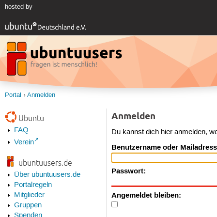
hosted by
Portal
Anmelden
Anmelden
Ubuntu
FAQ
Du kannst dich hier anmelden, w
Verein
Benutzername oder Mailadress
ubuntuusers.de
Passwort:
Über ubuntuusers.de
Portalregeln
Angemeldet bleiben:
Mitglieder
Gruppen
Spenden