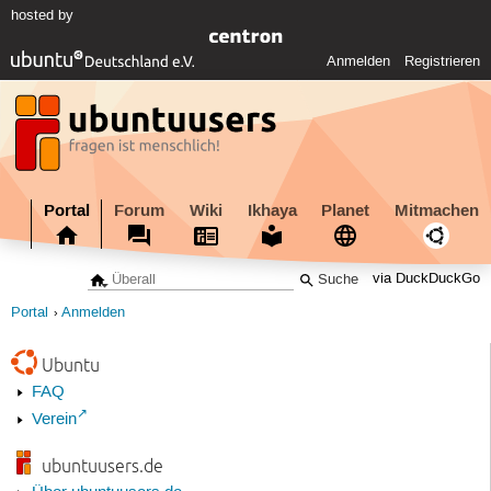
hosted by
Anmelden
Registrieren
Portal
Forum
Wiki
Ikhaya
Planet
Mitmachen
via DuckDuckGo
Portal
Anmelden
Ubuntu
FAQ
Verein
ubuntuusers.de