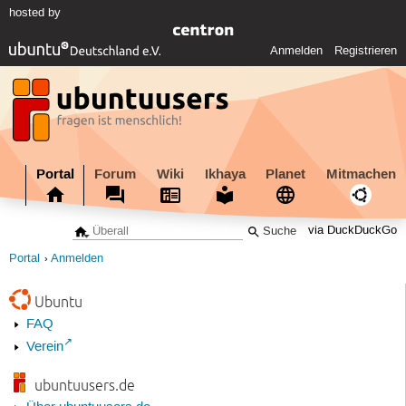
hosted by
Anmelden
Registrieren
Portal
Forum
Wiki
Ikhaya
Planet
Mitmachen
via DuckDuckGo
Portal
Anmelden
Ubuntu
FAQ
Verein
ubuntuusers.de