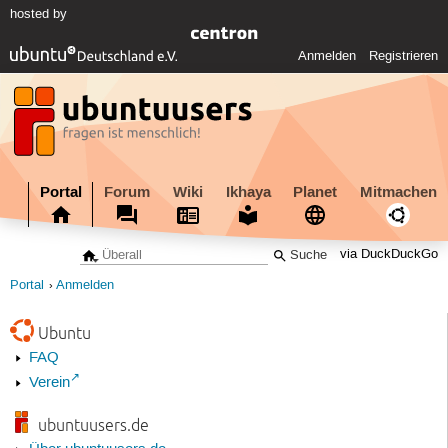
hosted by
Anmelden
Registrieren
Portal
Forum
Wiki
Ikhaya
Planet
Mitmachen
via DuckDuckGo
Portal
Anmelden
Ubuntu
FAQ
Verein
ubuntuusers.de