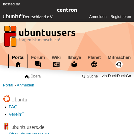
hosted by
Anmelden
Registrieren
Portal
Forum
Wiki
Ikhaya
Planet
Mitmachen
via DuckDuckGo
Portal
Anmelden
Ubuntu
FAQ
Verein
ubuntuusers.de