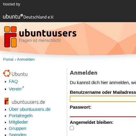
hosted by
Portal
Anmelden
Anmelden
Ubuntu
FAQ
Du kannst dich hier anmelden, w
Verein
Benutzername oder Mailadress
ubuntuusers.de
Passwort:
Über ubuntuusers.de
Portalregeln
Angemeldet bleiben:
Mitglieder
Gruppen
Spenden