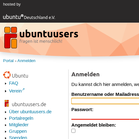
hosted by
Portal
Anmelden
Anmelden
Ubuntu
FAQ
Du kannst dich hier anmelden, w
Verein
Benutzername oder Mailadress
ubuntuusers.de
Passwort:
Über ubuntuusers.de
Portalregeln
Angemeldet bleiben:
Mitglieder
Gruppen
Spenden