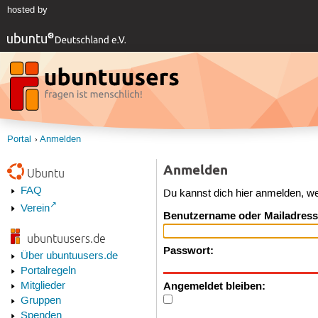
hosted by
Portal
Anmelden
Anmelden
Ubuntu
FAQ
Du kannst dich hier anmelden, w
Verein
Benutzername oder Mailadress
ubuntuusers.de
Passwort:
Über ubuntuusers.de
Portalregeln
Angemeldet bleiben:
Mitglieder
Gruppen
Spenden