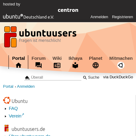
hosted by
Anmelden
Registrieren
Portal
Forum
Wiki
Ikhaya
Planet
Mitmachen
via DuckDuckGo
Portal
Anmelden
Ubuntu
FAQ
Verein
ubuntuusers.de