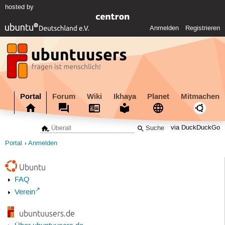
hosted by
Anmelden
Registrieren
Portal
Forum
Wiki
Ikhaya
Planet
Mitmachen
via DuckDuckGo
Portal
Anmelden
Ubuntu
FAQ
Verein
ubuntuusers.de