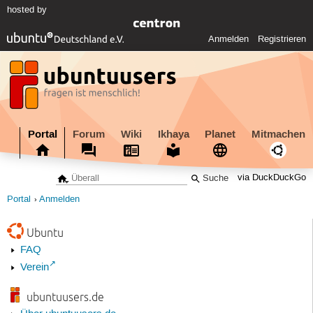
hosted by
Anmelden
Registrieren
Portal
Forum
Wiki
Ikhaya
Planet
Mitmachen
via DuckDuckGo
Portal
Anmelden
Ubuntu
FAQ
Verein
ubuntuusers.de