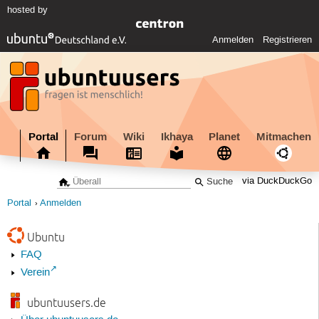
hosted by
Anmelden
Registrieren
Portal
Forum
Wiki
Ikhaya
Planet
Mitmachen
via DuckDuckGo
Portal
Anmelden
Ubuntu
FAQ
Verein
ubuntuusers.de