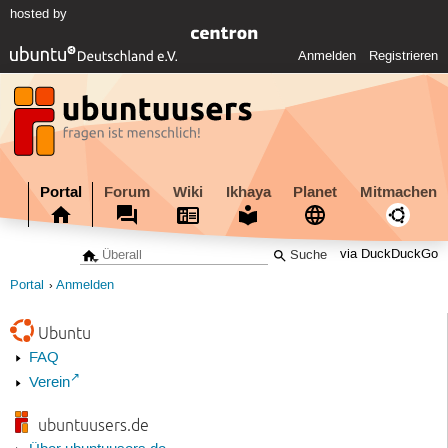
hosted by
Anmelden
Registrieren
Portal
Forum
Wiki
Ikhaya
Planet
Mitmachen
via DuckDuckGo
Portal
Anmelden
Ubuntu
FAQ
Verein
ubuntuusers.de