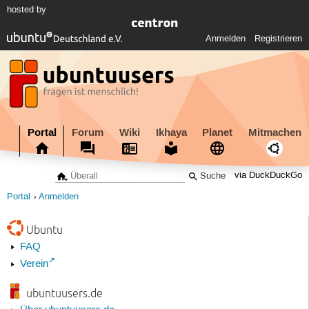
hosted by
Anmelden
Registrieren
Portal
Forum
Wiki
Ikhaya
Planet
Mitmachen
via DuckDuckGo
Portal
Anmelden
Ubuntu
FAQ
Verein
ubuntuusers.de