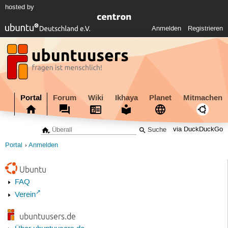
hosted by
Anmelden
Registrieren
Portal
Forum
Wiki
Ikhaya
Planet
Mitmachen
via DuckDuckGo
Portal
Anmelden
Ubuntu
FAQ
Verein
ubuntuusers.de