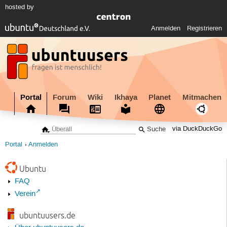
hosted by
Anmelden
Registrieren
Portal
Forum
Wiki
Ikhaya
Planet
Mitmachen
via DuckDuckGo
Portal
Anmelden
Ubuntu
FAQ
Verein
ubuntuusers.de