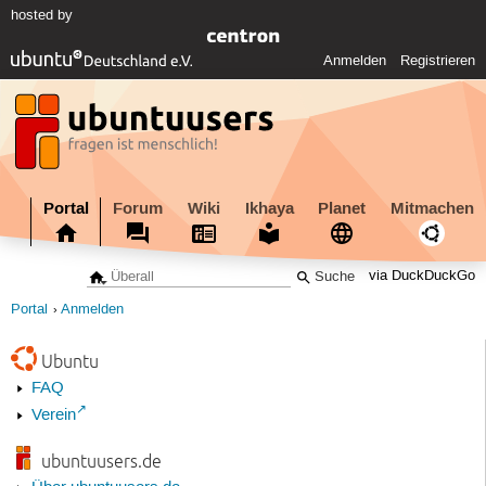
hosted by
Anmelden
Registrieren
Portal
Forum
Wiki
Ikhaya
Planet
Mitmachen
via DuckDuckGo
Portal
Anmelden
Ubuntu
FAQ
Verein
ubuntuusers.de