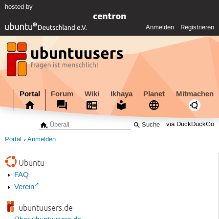
hosted by
Anmelden
Registrieren
Portal
Forum
Wiki
Ikhaya
Planet
Mitmachen
via DuckDuckGo
Portal
Anmelden
Ubuntu
FAQ
Verein
ubuntuusers.de