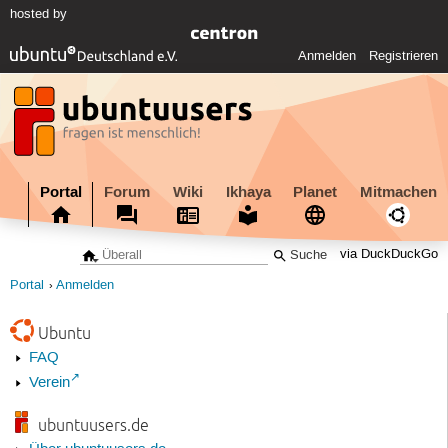
hosted by
Anmelden
Registrieren
Portal
Forum
Wiki
Ikhaya
Planet
Mitmachen
via DuckDuckGo
Portal
Anmelden
Ubuntu
FAQ
Verein
ubuntuusers.de