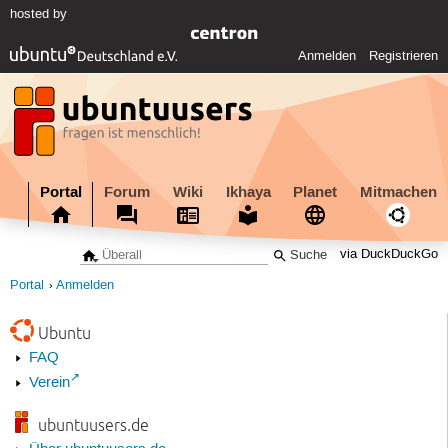
hosted by
Anmelden
Registrieren
Portal
Forum
Wiki
Ikhaya
Planet
Mitmachen
via DuckDuckGo
Portal
Anmelden
Ubuntu
FAQ
Verein
ubuntuusers.de