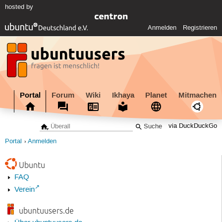
hosted by
Anmelden
Registrieren
Portal
Forum
Wiki
Ikhaya
Planet
Mitmachen
via DuckDuckGo
Portal
Anmelden
Ubuntu
FAQ
Verein
ubuntuusers.de