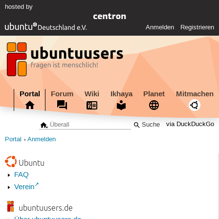
hosted by
Anmelden
Registrieren
Portal
Forum
Wiki
Ikhaya
Planet
Mitmachen
via DuckDuckGo
Portal
Anmelden
Ubuntu
FAQ
Verein
ubuntuusers.de