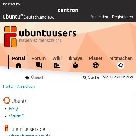
hosted by
Anmelden
Registrieren
Portal
Forum
Wiki
Ikhaya
Planet
Mitmachen
via DuckDuckGo
Portal
Anmelden
Ubuntu
FAQ
Verein
ubuntuusers.de