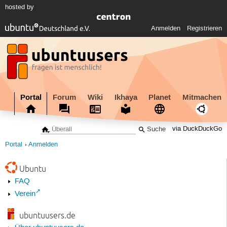
hosted by
Anmelden
Registrieren
Portal
Forum
Wiki
Ikhaya
Planet
Mitmachen
via DuckDuckGo
Portal
Anmelden
Ubuntu
FAQ
Verein
ubuntuusers.de