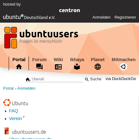
hosted by
Anmelden
Registrieren
Portal
Forum
Wiki
Ikhaya
Planet
Mitmachen
via DuckDuckGo
Portal
Anmelden
Ubuntu
FAQ
Verein
ubuntuusers.de