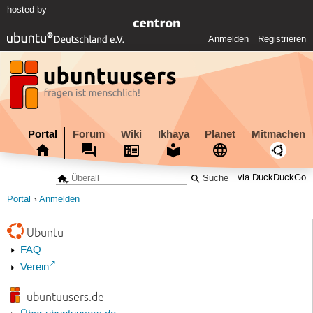
hosted by
Anmelden
Registrieren
Portal
Forum
Wiki
Ikhaya
Planet
Mitmachen
via DuckDuckGo
Portal
Anmelden
Ubuntu
FAQ
Verein
ubuntuusers.de