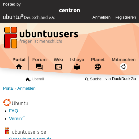
hosted by
Anmelden
Registrieren
Portal
Forum
Wiki
Ikhaya
Planet
Mitmachen
via DuckDuckGo
Portal
Anmelden
Ubuntu
FAQ
Verein
ubuntuusers.de