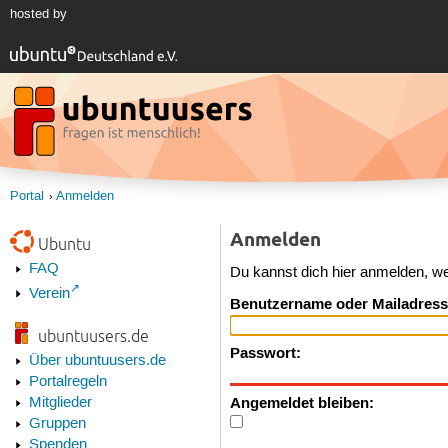
hosted by
Portal
Anmelden
Anmelden
Ubuntu
FAQ
Du kannst dich hier anmelden, w
Verein
Benutzername oder Mailadress
ubuntuusers.de
Passwort:
Über ubuntuusers.de
Portalregeln
Angemeldet bleiben:
Mitglieder
Gruppen
Spenden