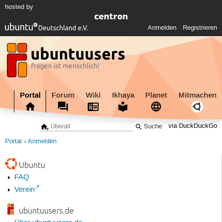
hosted by
Anmelden
Registrieren
Portal
Forum
Wiki
Ikhaya
Planet
Mitmachen
via DuckDuckGo
Portal
Anmelden
Ubuntu
FAQ
Verein
ubuntuusers.de