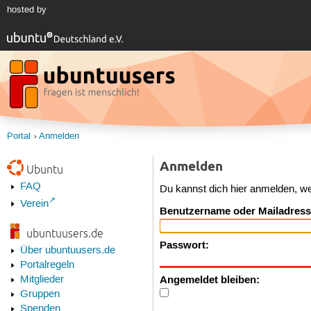
hosted by
Portal
Anmelden
Anmelden
Ubuntu
FAQ
Du kannst dich hier anmelden, w
Verein
Benutzername oder Mailadress
ubuntuusers.de
Passwort:
Über ubuntuusers.de
Portalregeln
Angemeldet bleiben:
Mitglieder
Gruppen
Spenden