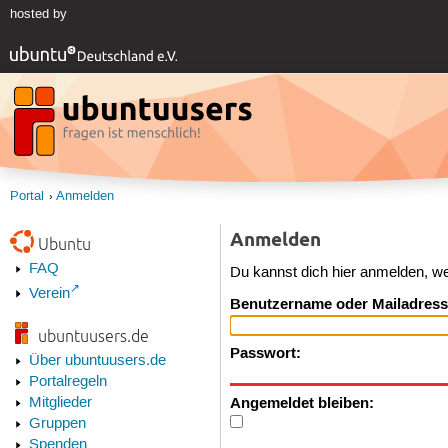
hosted by
Portal
Anmelden
Anmelden
Ubuntu
FAQ
Du kannst dich hier anmelden, w
Verein
Benutzername oder Mailadress
ubuntuusers.de
Passwort:
Über ubuntuusers.de
Portalregeln
Angemeldet bleiben:
Mitglieder
Gruppen
Spenden