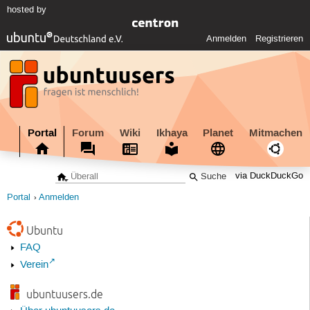
hosted by
Anmelden
Registrieren
Portal
Forum
Wiki
Ikhaya
Planet
Mitmachen
via DuckDuckGo
Portal
Anmelden
Ubuntu
FAQ
Verein
ubuntuusers.de